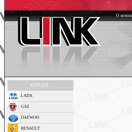
О комп
КАТАЛОГ:
LADA
GAZ
DAEWOO
RENAULT