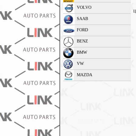
VOLVO
Ц
SAAB
FORD
BENZ
BMW
VW
MAZDA