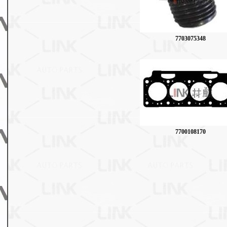
7703075348
7700108170