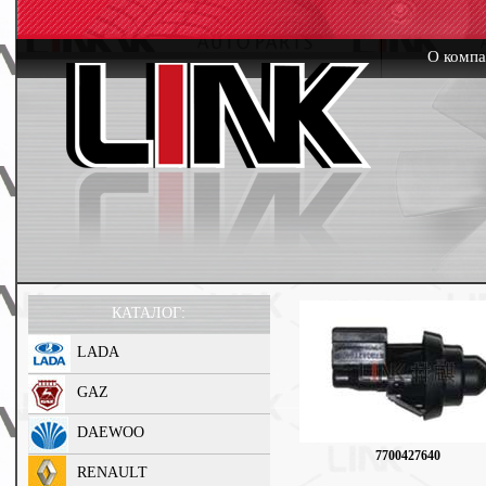
О комп
КАТАЛОГ:
LADA
GAZ
DAEWOO
7700427640
RENAULT