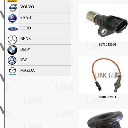
VOLVO
SAAB
FORD
BENZ
8971043090
BMW
VW
MAZDA
8200052063